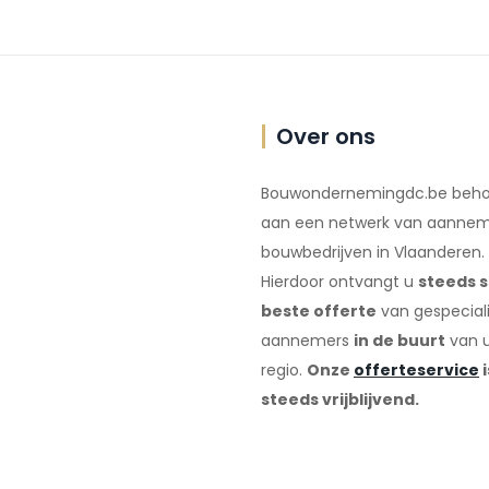
Over ons
Bouwondernemingdc.be beho
aan een netwerk van aannem
bouwbedrijven in Vlaanderen.
Hierdoor ontvangt u
steeds s
beste offerte
van gespecial
aannemers
in de buurt
van 
regio.
Onze
offerteservice
i
steeds vrijblijvend.